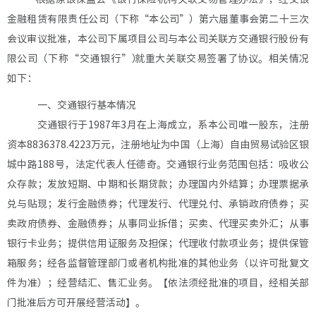
金融
租赁有限责任公司
（下称
“
本公司
”
）
第
六
届董事会第
二十三
次
会议审议批准，本公司
下属项目公司
与
本公司
关联方
交通银行股份有
限公司
（
下称
“交通银行”
）
就重大关联交易签署
了协议。相关情况
如下：
一、
交通银行
基本情况
交通银行
于
1987
年
3
月在上海成立，系本公司
唯一股东
，
注册
资本
8836378.4223
万元
，注册地址为中国
（
上海
）
自由贸易试验区银
城中路
188号，法定代表人
任德奇
。
交通银行
业
务范围包括：
吸收公
众存款；发放短期、中期和长期贷款；办理国内外结算；办理票据承
兑与贴现；发行金融债券；代理发行、代理兑付、承销政府债券；买
卖政府债券、金融债券；从事同业拆借；买卖、代理买卖外汇；从事
银行卡业务；提供信用证服务及担保；代理收付款项业务；提供保管
箱服务；经各监督管理部门或者机构批准的其他业务（以许可批复文
件为准）；经营结汇、售汇业务。【依法须经批准的项目，经相关部
门批准后方可开展经营活动】
。