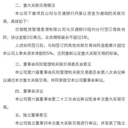
二、
重大
关联交易情况
本公司下属项目公司
与
交通银行
开展以资金为基础的关联交
易
，具体如下：
交银租赁管理香港有限公司与交通银行纽约分行
签
订借款
合
同
，协议金额
2亿美元，
业务期限最长不超过
3
年
。
上述合同签订后，与拟签订的其他关联交易合同金额累计超过
本公司上季末资本净额的
5%，达到重新认定重大关联交易的标准。
三
、
董事会
风险管理
和
关联交易委员会意见
本公司第
六
届董事会风险管理
和
关联交易委员会
第
八
次会议审
议
通过本次重大关联
交易，
并
同意
提交
本公司
董事会审议。
四
、董事会决议
本公司第
六
届董事会第
二十三
次会议审议批准
本次重大关联
交
易。
五
、独立董事意见
本
公司独立董事对本次重大关联交易进行审议，并发表了独立